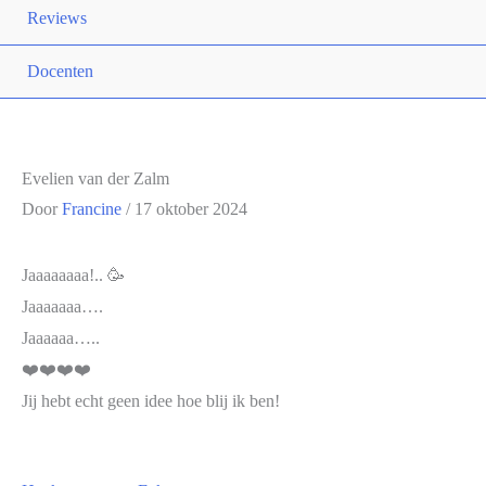
Reviews
Docenten
Evelien van der Zalm
Door
Francine
/
17 oktober 2024
Jaaaaaaaa!.. 🥳
Jaaaaaaa….
Jaaaaaa…..
❤️❤️❤️❤️
Jij hebt echt geen idee hoe blij ik ben!